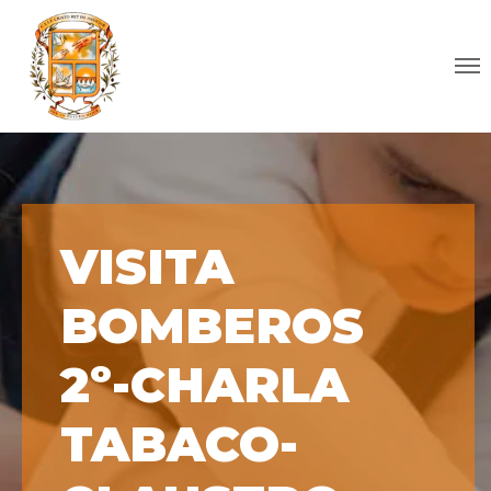
VISITA
BOMBEROS
2º-CHARLA
TABACO-