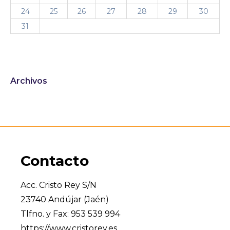
24
25
26
27
28
29
30
31
Archivos
Contacto
Acc. Cristo Rey S/N
23740 Andújar (Jaén)
Tlfno. y Fax: 953 539 994
https://www.cristorey.es