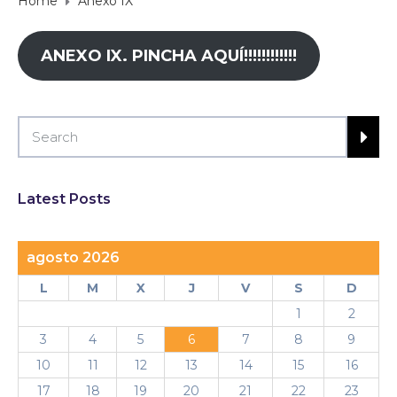
Home
Anexo IX
ANEXO IX. PINCHA AQUÍ!!!!!!!!!!!!
Latest Posts
agosto 2026
L
M
X
J
V
S
D
1
2
3
4
5
6
7
8
9
10
11
12
13
14
15
16
17
18
19
20
21
22
23