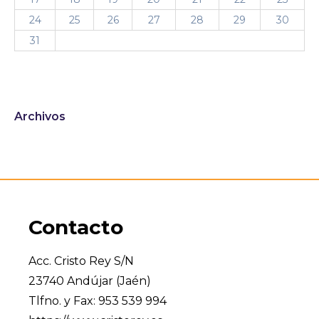
24
25
26
27
28
29
30
31
Archivos
Contacto
Acc. Cristo Rey S/N
23740 Andújar (Jaén)
Tlfno. y Fax: 953 539 994