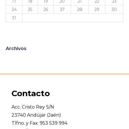
17
18
19
20
21
22
23
24
25
26
27
28
29
30
31
Archivos
Contacto
Acc. Cristo Rey S/N
23740 Andújar (Jaén)
Tlfno. y Fax: 953 539 994