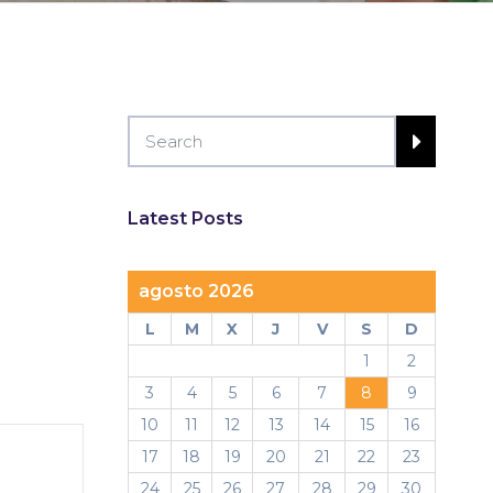
Latest Posts
agosto 2026
Outlook Live
L
M
X
J
V
S
D
1
2
3
4
5
6
7
8
9
10
11
12
13
14
15
16
17
18
19
20
21
22
23
24
25
26
27
28
29
30