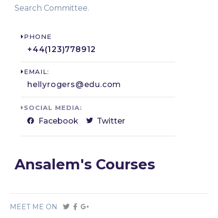
Search Committee.
PHONE
+44(123)778912​
EMAIL:
hellyrogers@edu.com​
SOCIAL MEDIA:
Facebook
Twitter
Ansalem's Courses
MEET ME ON