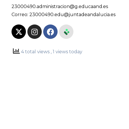
23000490.administracion@g.educaand.es
Correo:
23000490.edu@juntadeandalucia.es
4 total views
, 1 views today